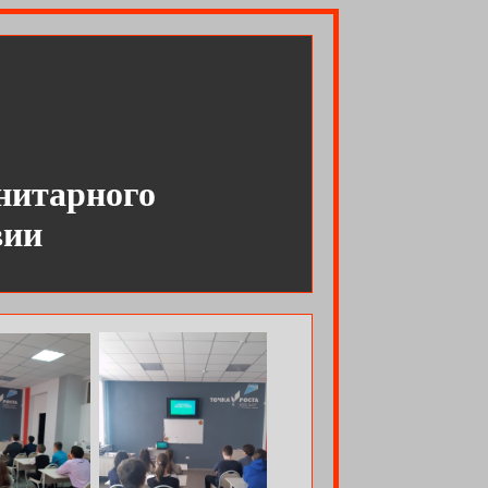
нитарного
вии