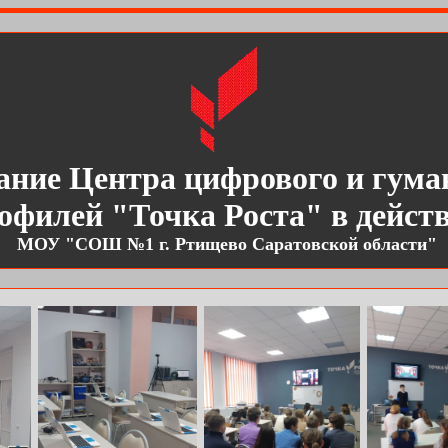
ание
Центр
а
цифрового и гума
офилей
"Точка Роста" в дейст
МОУ "СОШ №1 г. Ртищево Саратовской области"